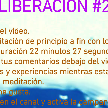
LIBERACION #
el video.
tación de principio a fin con l
duración 22 minutos 27 segund
tus comentarios debajo del vi
s y experiencias mientras est
 meditación.
e gusta.
en el canal y activa la campani