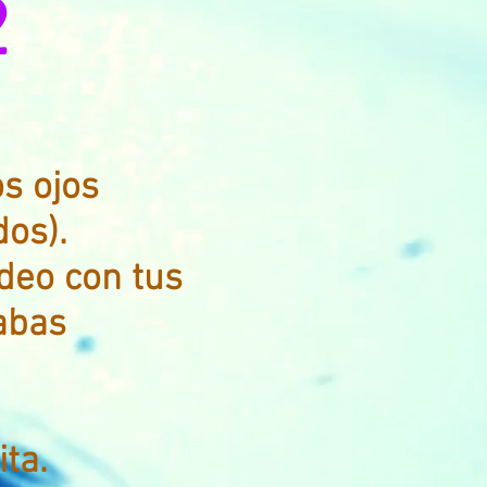
2
os ojos
os).
deo con tus
abas
ta.